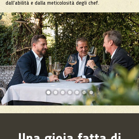
dall’abilità e dalla meticolosità degli chef.
1
2
3
4
5
6
7
Una gioia fatta di